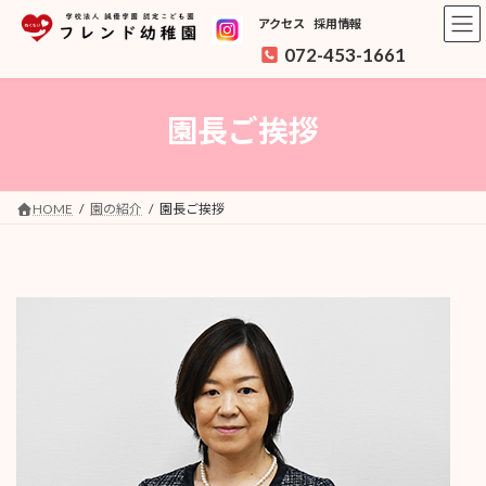
アクセス
採用情報
072-453-1661
コ
ナ
ン
ビ
園長ご挨拶
テ
ゲ
ン
ー
ツ
シ
へ
ョ
ス
ン
HOME
園の紹介
園長ご挨拶
キ
に
ッ
移
プ
動