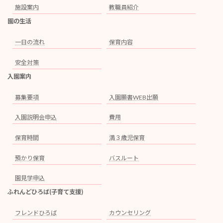
施設案内
教職員紹介
園の生活
一日の流れ
保育内容
安全対策
入園案内
募集要項
入園願書WEB出願
入園説明会申込
費用
保育時間
満３歳児保育
預かり保育
バスルート
園見学申込
ふれんどひろば(子育て支援)
フレンドひろば
カウンセリング