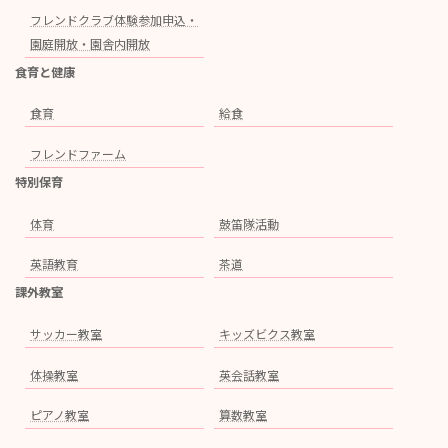
フレンドクラブ体験参加申込・
園庭開放・園舎内開放
食育と健康
食育
給食
フレンドファーム
特別保育
体育
鼓笛隊活動
英語教育
茶道
課外教室
サッカー教室
キッズビクス教室
体操教室
英会話教室
ピアノ教室
算数教室