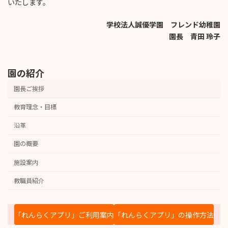
いたします。
学校法人誠優学園 フレンド幼稚園
園長 青田 玲子
園の紹介
園長ご挨拶
教育理念・目標
沿革
園の概要
施設案内
教職員紹介
「れんらくアプリ」ご利用案内
「れんらくアプリ」の操作方法